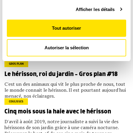
Pour en savoir plus sur le traitement de vos données
Afficher les détails
personnelles et définir vos préférences, reportez-vous à
la
section « Détails »
. Vous pouvez modifier ou retirer
votre consentement à tout moment à partir de la
Tout autoriser
DÉCOUVRIR TOUS NOS PRODUITS
déclaration sur les cookies.
Les cookies nous permettent de personnaliser le contenu
Autoriser la sélection
et les annonces, d'offrir des fonctionnalités relatives aux
Poursuivez votre découverte
médias sociaux et d'analyser notre trafic. Nous
partageons également des informations sur l'utilisation de
notre site avec nos partenaires de médias sociaux, de
GROS PLAN
publicité et d'analyse, qui peuvent combiner celles-ci
Le hérisson, roi du jardin – Gros plan #18
avec d'autres informations que vous leur avez fournies
ou qu'ils ont collectées lors de votre utilisation de leurs
C'est un des animaux qui vit le plus proche de nous, tout
services.
le monde connait le hérisson. Il est pourtant aujourd'hui
menacé, nos éclairages.
COULISSES
Cinq mois sous la haie avec le hérisson
D'avril à août 2019, notre journaliste a suivi la vie des
hérissons de son jardin grâce à une caméra nocturne.