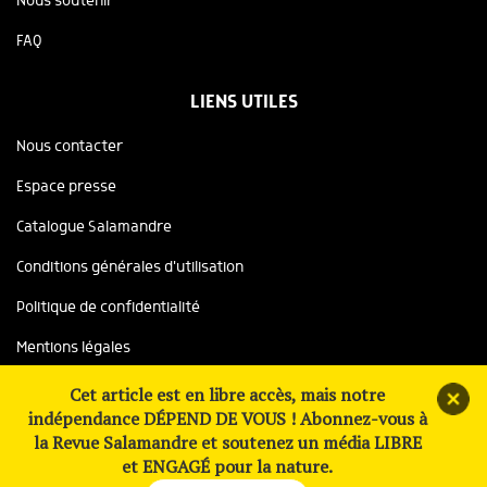
Nous soutenir
FAQ
LIENS UTILES
Nous contacter
Espace presse
Catalogue Salamandre
Conditions générales d'utilisation
Politique de confidentialité
Mentions légales
Copyright ©2026 Salamandre, tous droits réservés
Cet article est en libre accès, mais notre
indépendance DÉPEND DE VOUS ! Abonnez-vous à
Site réalisé avec le soutien de
la Revue Salamandre et soutenez un média LIBRE
et ENGAGÉ pour la nature.