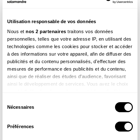
Plante À Fleurs
Jardin
Campagne
Utilisation responsable de vos données
Ces produits pourraient vous
Nous et
nos 2 partenaires
traitons vos données
intéresser
personnelles, telles que votre adresse IP, en utilisant des
technologies comme les cookies pour stocker et accéder
à des informations sur votre appareil, afin de diffuser des
publicités et du contenu personnalisés, d'effectuer des
mesures de performance des publicités et du contenu,
ainsi que de réaliser des études d’audience, favorisant
ainsi le développement de services. Vous avez le choix
quant à l'utilisation de vos données et à leurs finalités.
Une vie pour la
Agir pour la nature – Balcons
Vous pouvez modifier ou retirer votre consentement à
Sélection
nature
et terrasses
tout moment en consultant la Déclaration relative aux
Nécessaires
du
19.90
€
19.90
€
cookies ou en cliquant sur l'icône de confidentialité.
consentement
COMMANDER
COMMANDER
Préférences
Si vous le permettez, nous aimerions également :
Collecter des informations sur votre localisation