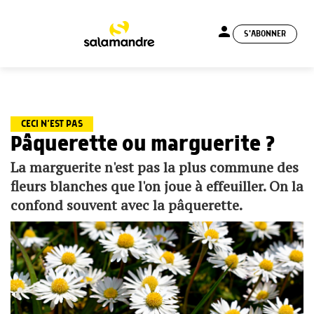
person
S'ABONNER
menu
CECI N’EST PAS
Pâquerette ou marguerite ?
La marguerite n'est pas la plus commune des
fleurs blanches que l'on joue à effeuiller. On la
confond souvent avec la pâquerette.