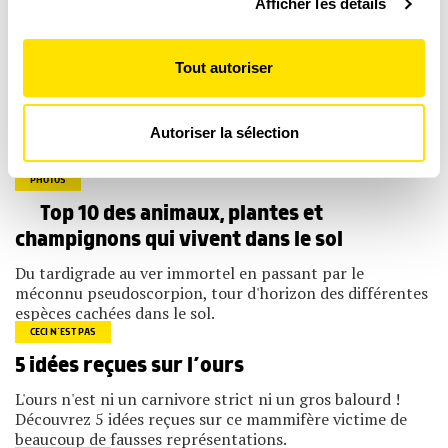
Afficher les détails
personnelles et définir vos préférences, reportez-vous à
la
section « Détails »
. Vous pouvez modifier ou retirer
votre consentement à tout moment à partir de la
Tout autoriser
DÉCOUVRIR TOUS NOS PRODUITS
déclaration sur les cookies.
Les cookies nous permettent de personnaliser le contenu
Autoriser la sélection
et les annonces, d'offrir des fonctionnalités relatives aux
Poursuivez votre découverte
médias sociaux et d'analyser notre trafic. Nous
partageons également des informations sur l'utilisation de
PHOTOS
notre site avec nos partenaires de médias sociaux, de
publicité et d'analyse, qui peuvent combiner celles-ci
Top 10 des animaux, plantes et
avec d'autres informations que vous leur avez fournies
champignons qui vivent dans le sol
ou qu'ils ont collectées lors de votre utilisation de leurs
services.
Du tardigrade au ver immortel en passant par le
méconnu pseudoscorpion, tour d'horizon des différentes
espèces cachées dans le sol.
CECI N’EST PAS
5 idées reçues sur l’ours
L'ours n'est ni un carnivore strict ni un gros balourd !
Découvrez 5 idées reçues sur ce mammifère victime de
beaucoup de fausses représentations.