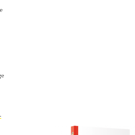
te
ge
.