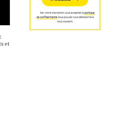
Par votre inscription vous acceptez la
politique
de confidentialité
.Vous pouvez vous désinscrire à
tout moment.
t
ts et