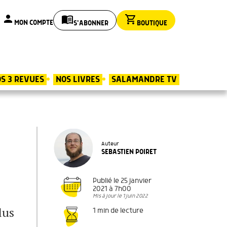
person
menu_book
shopping_cart
MON COMPTE
S'ABONNER
BOUTIQUE
S 3 REVUES
NOS LIVRES
SALAMANDRE TV
Auteur
SEBASTIEN POIRET
Publié le 25 janvier
2021 à 7h00
Mis à jour le 1 juin 2022
lus
1 min de lecture