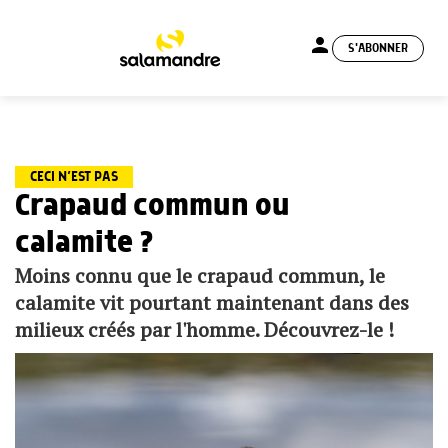
person
S'ABONNER
menu
CECI N’EST PAS
Crapaud commun ou
calamite ?
Moins connu que le crapaud commun, le
calamite vit pourtant maintenant dans des
milieux créés par l'homme. Découvrez-le !