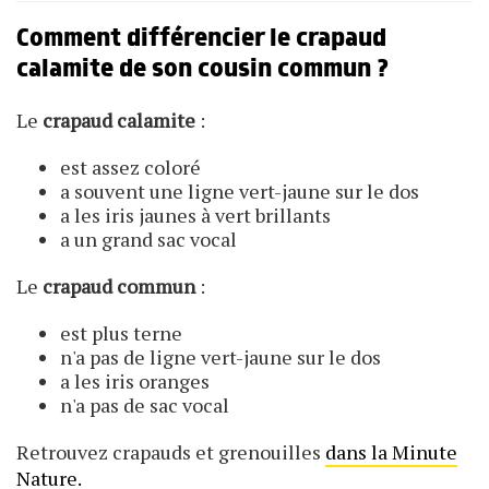
Comment différencier le crapaud
calamite de son cousin commun ?
Le
crapaud calamite
:
est assez coloré
a souvent une ligne vert-jaune sur le dos
a les iris jaunes à vert brillants
a un grand sac vocal
Le
crapaud commun
:
est plus terne
n'a pas de ligne vert-jaune sur le dos
a les iris oranges
n'a pas de sac vocal
Retrouvez crapauds et grenouilles
dans la Minute
Nature.