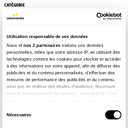
CATÉGORIE
CECI N’EST PAS
TAGS
Amphibien
Etang / Lac
Utilisation responsable de vos données
Nous et
nos 2 partenaires
traitons vos données
personnelles, telles que votre adresse IP, en utilisant des
Ces produits pourraient vous
technologies comme les cookies pour stocker et accéder
intéresser
à des informations sur votre appareil, afin de diffuser des
publicités et du contenu personnalisés, d'effectuer des
mesures de performance des publicités et du contenu,
ainsi que de réaliser des études d’audience, favorisant
ainsi le développement de services. Vous avez le choix
quant à l'utilisation de vos données et à leurs finalités.
Vous pouvez modifier ou retirer votre consentement à
Sélection
tout moment en consultant la Déclaration relative aux
Nécessaires
Une vie pour la
Agir pour la nature – Balcons
du
nature
et terrasses
cookies ou en cliquant sur l'icône de confidentialité.
consentement