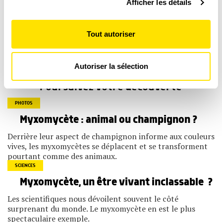
Afficher les détails
personnelles et définir vos préférences, reportez-vous à
la
section « Détails »
. Vous pouvez modifier ou retirer
votre consentement à tout moment à partir de la
Tout autoriser
déclaration sur les cookies.
DÉCOUVRIR TOUS NOS PRODUITS
Les cookies nous permettent de personnaliser le contenu
Autoriser la sélection
et les annonces, d'offrir des fonctionnalités relatives aux
médias sociaux et d'analyser notre trafic. Nous
Poursuivez votre découverte
partageons également des informations sur l'utilisation de
notre site avec nos partenaires de médias sociaux, de
publicité et d'analyse, qui peuvent combiner celles-ci
PHOTOS
avec d'autres informations que vous leur avez fournies
Myxomycète : animal ou champignon ?
ou qu'ils ont collectées lors de votre utilisation de leurs
services.
Derrière leur aspect de champignon informe aux couleurs
vives, les myxomycètes se déplacent et se transforment
pourtant comme des animaux.
SCIENCES
Myxomycète, un être vivant inclassable ?
Les scientifiques nous dévoilent souvent le côté
surprenant du monde. Le myxomycète en est le plus
spectaculaire exemple.