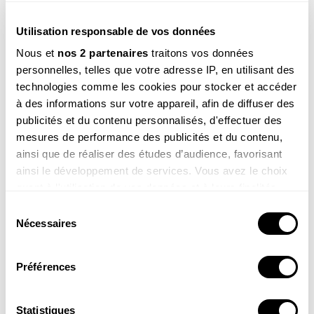
69.00
€
49.00
€
Utilisation responsable de vos données
COMMANDER
COMMANDER
Nous et
nos 2 partenaires
traitons vos données
personnelles, telles que votre adresse IP, en utilisant des
technologies comme les cookies pour stocker et accéder
à des informations sur votre appareil, afin de diffuser des
publicités et du contenu personnalisés, d'effectuer des
DÉCOUVRIR TOUS NOS PRODUITS
mesures de performance des publicités et du contenu,
ainsi que de réaliser des études d’audience, favorisant
ainsi le développement de services. Vous avez le choix
Poursuivez votre découverte
quant à l'utilisation de vos données et à leurs finalités.
Vous pouvez modifier ou retirer votre consentement à
Sélection
LA MINUTE NATURE
tout moment en consultant la Déclaration relative aux
Nécessaires
du
Minute Nature : vous marchez tous les jours
cookies ou en cliquant sur l'icône de confidentialité.
consentement
sur un monde fabuleux !
Préférences
Sous vos pieds se déroule un spectacle extraordinaire
Si vous le permettez, nous aimerions également :
assuré par des êtres minuscules qui recyclent le sol !
Collecter des informations sur votre localisation
Rendez-vous en compagnie de Julien Perrot, fondateur
géographique qui peuvent être précises à plusieurs
Statistiques