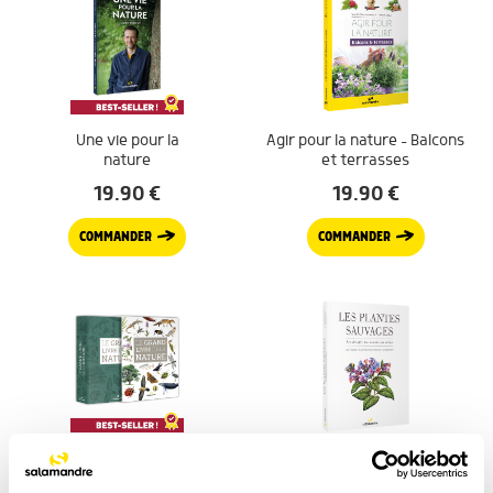
Une vie pour la
Agir pour la nature – Balcons
nature
et terrasses
19.90
€
19.90
€
COMMANDER
COMMANDER
Le grand livre de la
Les plantes
nature
sauvages