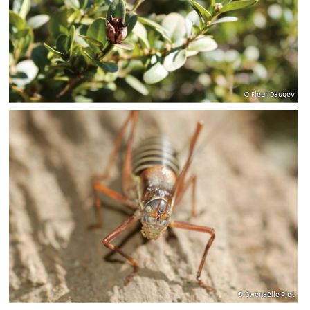
© Fleur Daugey
© Gwénaëlle Plet