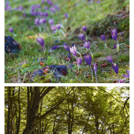
© Gwénaëlle Plet