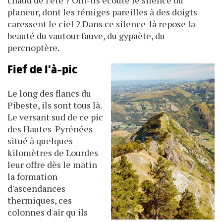
chaud de l'été ? Ont-ils écouté le silence du
planeur, dont les rémiges pareilles à des doigts
caressent le ciel ? Dans ce silence-là repose la
beauté du vautour fauve, du gypaète, du
percnoptère.
Fief de l'à-pic
Le long des flancs du
Pibeste, ils sont tous là.
Le versant sud de ce pic
des Hautes-Pyrénées
situé à quelques
kilomètres de Lourdes
leur offre dès le matin
la formation
d'ascendances
thermiques, ces
colonnes d'air qu'ils