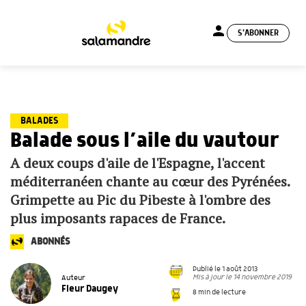
person
S'ABONNER
menu
BALADES
Balade sous l’aile du vautour
A deux coups d'aile de l'Espagne, l'accent
méditerranéen chante au cœur des Pyrénées.
Grimpette au Pic du Pibeste à l'ombre des
plus imposants rapaces de France.
ABONNÉS
Publié le 1 août 2013
Mis à jour le 14 novembre 2019
Auteur
Fleur Daugey
8 min de lecture