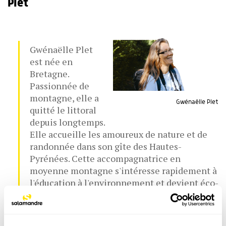
Plet
Gwénaëlle Plet
est née en
Bretagne.
Passionnée de
montagne, elle a
Gwénaëlle Plet
quitté le littoral
depuis longtemps.
Elle accueille les amoureux de nature et de
randonnée dans son gîte des Hautes-
Pyrénées. Cette accompagnatrice en
moyenne montagne s'intéresse rapidement à
l'éducation à l'environnement et devient éco-
interprète. Chargée de communication du
Programme Pyrénées Vivantes pour la LPO
depuis 2003, elle se fait l'avocate des rapaces