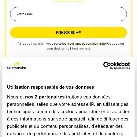
M’INSCRIRE
Par votre inscription vous acceptez la
politique de confidentialité
.Vous pouvez
vous désinscrire à tout moment.
Utilisation responsable de vos données
Nous et
nos 2 partenaires
traitons vos données
CATÉGORIE
personnelles, telles que votre adresse IP, en utilisant des
technologies comme les cookies pour stocker et accéder
LA MINUTE NATURE
à des informations sur votre appareil, afin de diffuser des
TAGS
publicités et du contenu personnalisés, d'effectuer des
Insecte
Jardin
mesures de performance des publicités et du contenu,