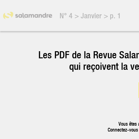
N° 4
>
Janvier
>
p.
1
Les PDF de la Revue Sala
qui reçoivent la v
Vous êtes 
Connectez-vous p