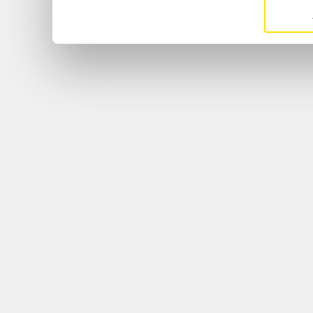
Si vous le permettez, nous
Collecter des informat
géographique qui peuven
près
Identifier votre appar
relever les caractéristiq
Pour en savoir plus sur le
personnelles et définir vos
section « Détails »
. Vous 
consentement à tout moment
cookies.