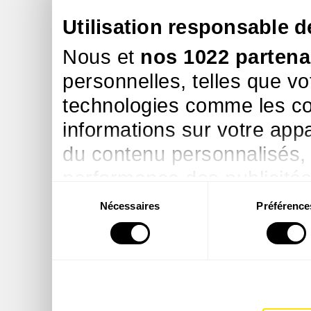
Utilisation responsable 
Nous et
nos 1022 partena
personnelles, telles que vo
technologies comme les co
informations sur votre appar
du contenu personnalisés,
performance des publicités 
Sélection
des études d’audience, fav
Nécessaires
Préférence
du
services. Vous avez le choi
consentement
et à leurs finalités. Vous p
consentement à tout momen
relative aux cookies ou en c