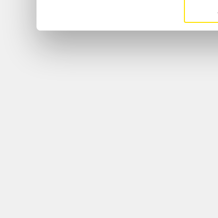
Si vous le permettez, nous
Collecter des informati
géographique qui peuven
près
Identifier votre appare
relever les caractéristiq
Pour en savoir plus sur le
personnelles et définir vos
section « Détails »
. Vous 
consentement à tout moment
cookies.