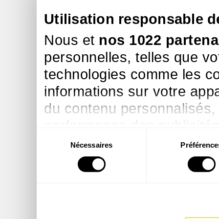
Utilisation responsable 
Nous et
nos 1022 partena
personnelles, telles que vo
technologies comme les co
informations sur votre appar
du contenu personnalisés,
performance des publicités 
Sélection
des études d’audience, fav
Nécessaires
Préférence
du
services. Vous avez le choi
consentement
et à leurs finalités. Vous p
consentement à tout momen
relative aux cookies ou en c