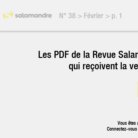
N° 38
>
Février
>
p.
1
Les PDF de la Revue Sala
qui reçoivent la v
Vous êtes 
Connectez-vous p