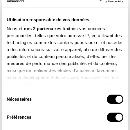
Utilisation responsable de vos données
Nous et
nos 2 partenaires
traitons vos données
personnelles, telles que votre adresse IP, en utilisant des
technologies comme les cookies pour stocker et accéder
Le grand livre de la
Les plantes
à des informations sur votre appareil, afin de diffuser des
nature
sauvages
publicités et du contenu personnalisés, d'effectuer des
69.00
€
49.00
€
mesures de performance des publicités et du contenu,
COMMANDER
COMMANDER
ainsi que de réaliser des études d’audience, favorisant
ainsi le développement de services. Vous avez le choix
quant à l'utilisation de vos données et à leurs finalités.
Vous pouvez modifier ou retirer votre consentement à
Sélection
tout moment en consultant la Déclaration relative aux
Nécessaires
du
cookies ou en cliquant sur l'icône de confidentialité.
DÉCOUVRIR TOUS NOS PRODUITS
consentement
Préférences
Si vous le permettez, nous aimerions également :
Collecter des informations sur votre localisation
Poursuivez votre découverte