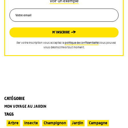
Voir un exemple
M’INSCRIRE
Par votre inscription vous acceptez la
politique de confidentialité
.Vous pouvez
vous désinscrire à tout moment.
CATÉGORIE
MON VOYAGE AU JARDIN
TAGS
Arbre
Insecte
Champignon
Jardin
Campagne