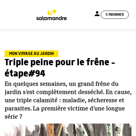
person
S'ABONNER
menu
MON VOYAGE AU JARDIN
Triple peine pour le frêne –
étape#94
En quelques semaines, un grand frêne du
jardin s'est complètement desséché. En cause,
une triple calamité : maladie, sécheresse et
parasites. La première victime d'une longue
série ?